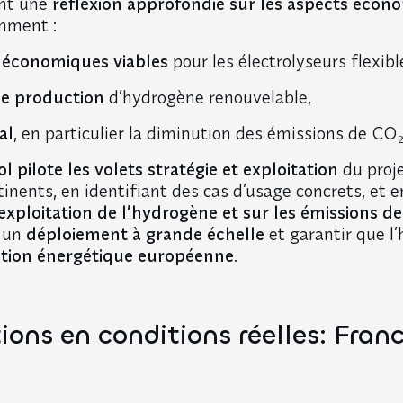
ent une
réflexion approfondie sur les aspects écon
mment :
économiques viables
pour les électrolyseurs flexibl
de production
d’hydrogène renouvelable,
al
, en particulier la diminution des émissions de CO₂
 pilote les volets stratégie et exploitation
du proje
nents, en identifiant des cas d’usage concrets, et 
’exploitation de l’hydrogène et sur les émissions d
r un
déploiement à grande échelle
et garantir que l
sition énergétique européenne
.
ons en conditions réelles: Fran