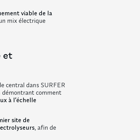
uement viable de la
’un mix électrique
 et
rôle central dans SURFER
n démontrant comment
ux à l’échelle
ier site de
lectrolyseurs
, afin de