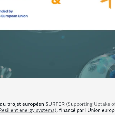
 du projet européen
SURFER
(Supporting Uptake o
 Resilient energy systems)
,
financé par l’Union euro