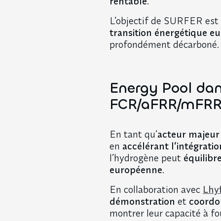
rentable
.
L’objectif de SURFER est c
transition énergétique e
profondément décarboné.
Energy Pool dan
FCR/aFRR/mFR
En tant qu’
acteur majeur 
en
accélérant l’intégratio
l’hydrogène peut
équilibr
européenne
.
En collaboration avec
Lhy
démonstration
et
coordon
montrer leur capacité à fou