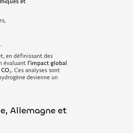
omiques et
es,
.
t, en définissant des
en évaluant
l’impact global
e CO₂
. Ces analyses sont
’hydrogène devienne un
ce, Allemagne et