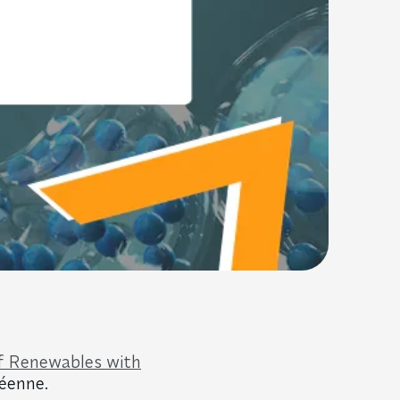
f Renewables with
péenne.